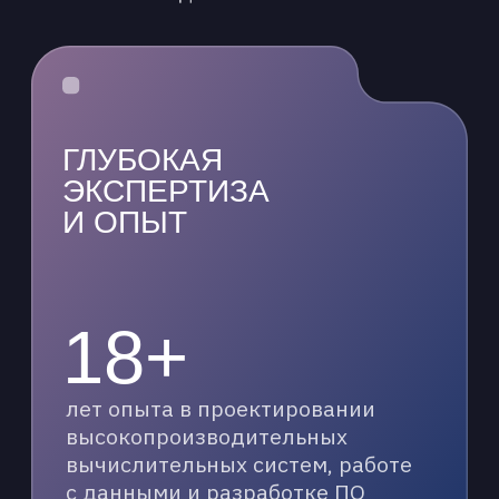
Финалист премии CIPR
Digital-2024
2-е место
ВЫЧИСЛИТЕЛЬНЫЙ
КЛАСТЕР
ДЛЯ ФГАУ «ЦИТ»
Разработка ИИ-инфраструктуры
для экспертно-аналитического
центра по цифровизации
промышленности
Финалист премии ЦИПР
2025