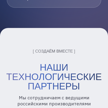
К2 НейроТех: 5 ИИ-трендов, которые
изменят финансовую отрасль
Наши эксперты выделили пять
ключевых направлений, которые станут
драйверами роста в финансах
24.09.2025