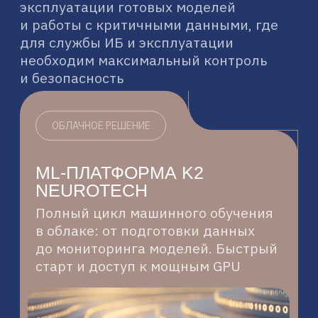
И ОПЫТ
18+
лет опыта в проектировании
высокопроизводительных
вычислительных систем, работе
с данными и разработке ПО
60+
вендоров-партнеров позволяют
нам бесшовно интегрировать
лучшие решения в вашу ИТ-
экосистему