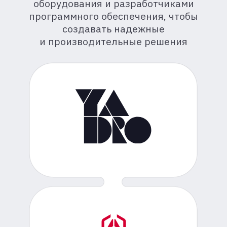
К2 НейроТех создал вычислительный
кластер, ускоривший инженерные
расчеты в 3-4 раза
Реализовали комплексный проект «под
ключ» для крупной
машиностроительной компании
23.09.2025