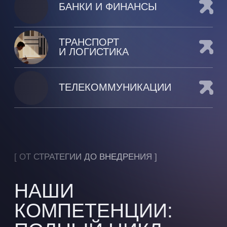
РАЗРАБОТКА ИИ-
РЕШЕНИЙ И MLOPS
Создание, интеграция и
поддержка систем предиктивной
аналитики, CV, NLP. Внедрение
MLOps
ИИ-ИНФРАСТРУКТУРА
Проектирование и модернизация
ЦОД, поставка и настройка
программно-аппаратных
комплексов