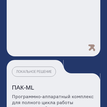
ЧЛЕНСТВО
В КЛЮЧЕВЫХ
АССОЦИАЦИЯХ
Являемся активными
участниками АЛРИИ и AI Global,
формируя стандарты и будущее
ИИ-отрасли в России
[ СОЗДАЁМ ВМЕСТЕ ]