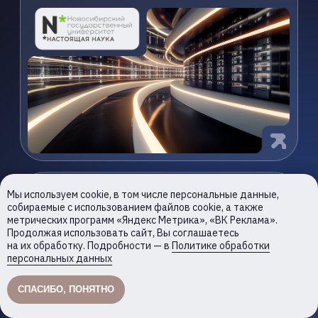
Мы используем cookie, в том числе персональные данные,
собираемые с использованием файлов cookie, а также
метрических программ «Яндекс Метрика», «ВК Реклама».
Продолжая использовать сайт, Вы соглашаетесь
на их обработку. Подробности — в
Политике обработки
персональных данных
К2 НейроТех — специализированное
подразделение К2Тех,
СПАСИБО, ПОНЯТНО
сфокусированное на прикладных
решениях в области искусственного
интеллекта