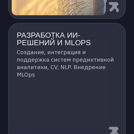
РЕШЕНИЯ
Наш портфель включает решения для
разных этапов работы с ИИ. Облачная
платформа идеально подходит для R&D
и быстрой проверки гипотез, когда
команде разработчиков важны скорость
и гибкость. Локальные программно-
аппаратные комплексы (ПАК)
предназначены для промышленной
эксплуатации готовых моделей
и работы с критичными данными, где
для службы ИБ и эксплуатации
необходим максимальный контроль
и безопасность
ОБЛАЧНОЕ РЕШЕНИЕ
ML-ПЛАТФОРМА K2
NEUROTECH
Полный цикл машинного обучения
в облаке: от подготовки данных
до мониторинга моделей. Быстрый