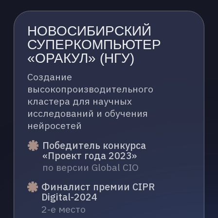
Ознакомлен(а) с
Политикой в
области обработки
персональных данных
и
даю
согласие
на их обработку
для получения рекомендаций *
Я даю
согласие
на обработку
персональных данных и желаю
получать рекламные,
информационные и иные
сообщения от Оператора
ОТПРАВИТЬ ЗАЯВКУ