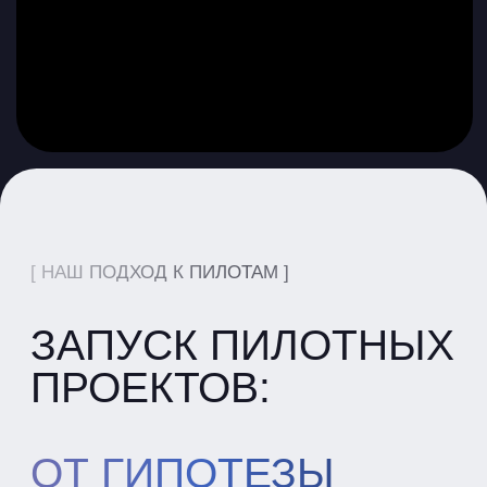
ОТ ГИПОТЕЗЫ
ДО РЕЗУЛЬТАТА
ЗА 1−3 МЕСЯЦА
Помогаем компаниям быстро
и с прогнозируемым ROI проверять
бизнес-гипотезы. Наш подход
позволяет создать внутри компании
эффективный процесс тестирования
ИИ-инициатив, чтобы инвестировать
только в проверенные и выгодные
решения
АНАЛИЗ И СТРАТЕГИЯ
вместе определяем бизнес-задачу и KPI