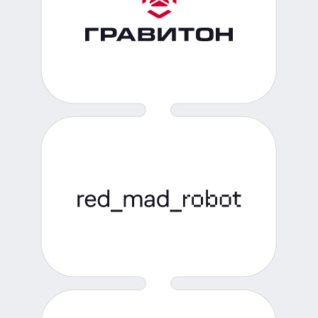
ПАК-AI теперь позволяет создавать
корпоративных ИИ-ассистентов за 15
минут
В программно-аппаратный комплекс
интегрированы технологии больших
языковых моделей
22.09.2025
ОБСУДИМ ВАШУ
ЗАДАЧУ?
Оставьте заявку, и наш эксперт