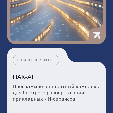
СОБСТВЕННАЯ
ТЕХНОЛОГИЧЕСКАЯ
ПЛАТФОРМА
Наша собственная платформа
управления позволяет мгновенно
стартовать разработку
и эффективно масштабировать
ИИ-инициативы без сложной
интеграции систем
НАДЕЖНОСТЬ
И ПРИЗНАНИЕ
Имеем полный комплект
лицензий и допуск к работе
с критически важными системами.
Наше национальное признание
подтверждено наградами
в проектах ЦИПР и Global CIO