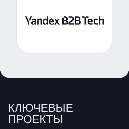
свяжется с вами для предметного
обсуждения. В ходе разговора
мы определим возможные
подходы к решению вашей задачи
и наметим следующие шаги.
Мы гарантируем
конфиденциальность
предоставленной информации