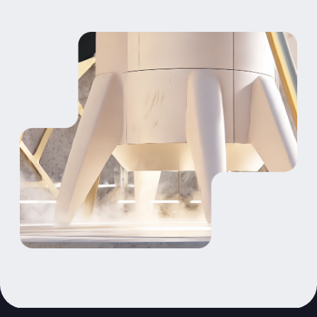
НЕФТЕГАЗОВЫЙ
СЕКТОР (НГХ)
МАШИНОСТРОЕНИЕ
ЭНЕРГЕТИКА
ФАРМАЦЕВТИКА
И МЕДИЦИНА
РИТЕЙЛ И E-COMMERCE
БАНКИ И ФИНАНСЫ
ТРАНСПОРТ
И ЛОГИСТИКА
ТЕЛЕКОММУНИКАЦИИ