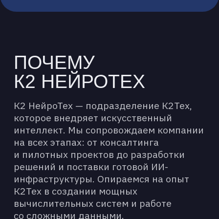
КЛЮЧЕВЫЕ
ПРОЕКТЫ
НОВОСИБИРСКИЙ
СУПЕРКОМПЬЮТЕР
«ОРАКУЛ» (НГУ)
Создание
высокопроизводительного
кластера для научных
исследований и обучения
нейросетей
Победитель конкурса
«Проект года 2023»
по версии Global CIO