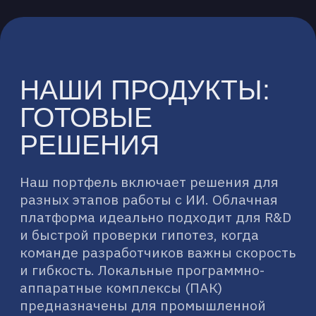
ПОЧЕМУ
К2 НЕЙРОТЕХ
К2 НейроТех — подразделение К2Тех,
которое внедряет искусственный
интеллект. Мы сопровождаем компании
на всех этапах: от консалтинга
и пилотных проектов до разработки
решений и поставки готовой ИИ-
инфраструктуры. Опираемся на опыт
К2Тех в создании мощных
вычислительных систем и работе
со сложными данными.
ГЛУБОКАЯ
ЭКСПЕРТИЗА