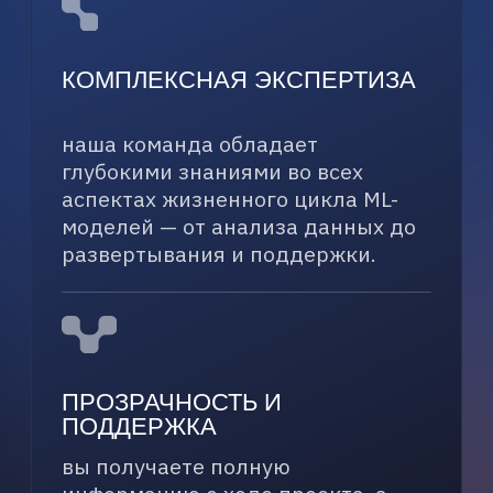
ОБСУДИМ ВАШ
ПРОЕКТ ПО ML-
МОДЕЛЯМ?
Если вы ищете способ
оптимизировать процессы или
раскрыть потенциал данных
с помощью машинного обучения,
наши эксперты готовы помочь.
Запишитесь на консультацию,
чтобы определить оптимальный
подход к разработке ML-решения
для вашего бизнеса.