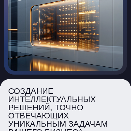
СОЗДАНИЕ
ИНТЕЛЛЕКТУАЛЬНЫХ
РЕШЕНИЙ, ТОЧНО
ОТВЕЧАЮЩИХ
УНИКАЛЬНЫМ ЗАДАЧАМ
ВАШЕГО БИЗНЕСА
В условиях современного рынка
машинное обучение предлагает
мощные инструменты для оптимизации
процессов, прогнозирования
и принятия стратегических решений.
Однако стандартные решения часто
не способны учесть всю специфику
бизнеса. Мы специализируемся
на проектировании, разработке,
обучении и тонкой настройке ML-
моделей, которые точно адаптируются
под ваши данные и конкретные
потребности, обеспечивая