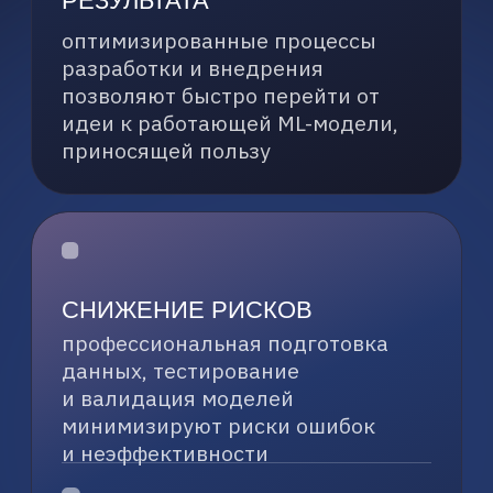
на обширной документации
по ПАК-AI. Помощник способен
предоставлять подробные
консультации по эксплуатации
комплекса, запуску различных
процессов, а также давать
разъяснения по принципам
работы MLOps.
РЕЗУЛЬТАТ:
Успешная демонстрация на ЦИПР
2025 подтвердила эффективность
решения в области
автоматизированной поддержки
и обучения пользователей,
значительно упрощая
взаимодействие
с высокотехнологичными
системами.