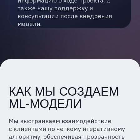
Ознакомлен(а) с
Политикой в
области обработки
персональных данных
и
даю
согласие
на их обработку
для получения рекомендаций *