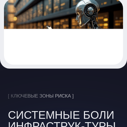
ДИТЕЛЬНЫЕ
ВЫЧИСЛЕНИЯ
Разработка, обучение и интеграция
машинного обучения требуют
специфической экспертизы и могут
быть сопряжены с рядом сложностей:
Недостаток внутренней
экспертизы: отсутствие
квалифицированных
специалистов по ML и Data Science
для создания и поддержки
моделей.
Проблемы с данными: сложности
с доступом, качеством, очисткой