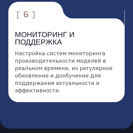
КАК МЫ СОЗДАЕМ
ML-МОДЕЛИ
Мы выстраиваем взаимодействие
с клиентами по четкому итеративному
алгоритму, обеспечивая прозрачность
и эффективность на каждом этапе
создания модели:
1
Анализ задачи и сбор требований
2
Подготовка и исследование
данных
3
Проектирование и разработка
моделей