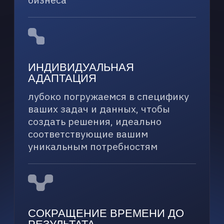
НАШИ ПРОЕКТЫ
Мы не только разрабатываем теории,
но и успешно воплощаем их в жизнь.
Пример нашей работы —
интеллектуальный помощник,
представленный на конференции ЦИПР
2025.
ИНТЕЛЛЕКТУАЛЬНЫЙ
ПОМОЩНИК ДЛЯ ПАК-AI
ЗАДАЧА:
Создание системы, способной
консультировать пользователей
по работе с программно-
аппаратным комплексом ПАК-AI
и вопросам MLOps.
РЕШЕНИЕ:
Разработка ML-модели, обученной