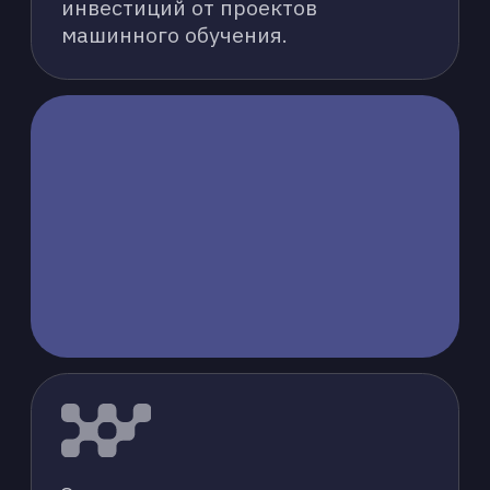
ПОДГОТОВКА И ОЧИСТКА
ДАННЫХ
Комплексная работа с данными —
от сбора и очистки до
трансформации и разметки — для
обеспечения высокого качества
обучающих выборок.
ПРОЕКТИРОВАНИЕ И
РАЗРАБОТКА МОДЕЛЕЙ
Создание индивидуальных
архитектур ML-моделей, выбор
оптимальных алгоритмов и
фреймворков, а также их
разработка с нуля или
кастомизация существующих
решений.