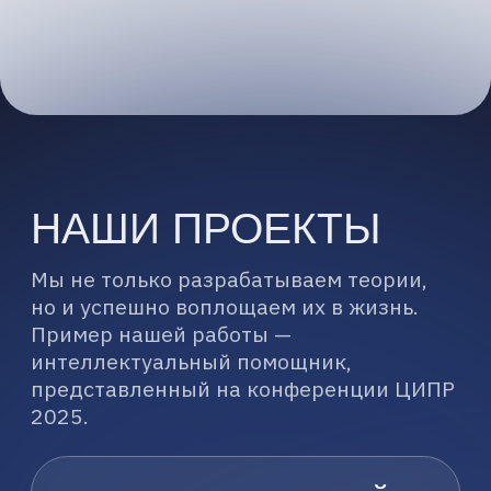
Услуги
ИИ-консалтинг
Работа с данными
Разработка решений
ИИ-инфраструктура
Обучение команд
Обучение руководителей
+7 (495) 797-85-84
info@k2.tech