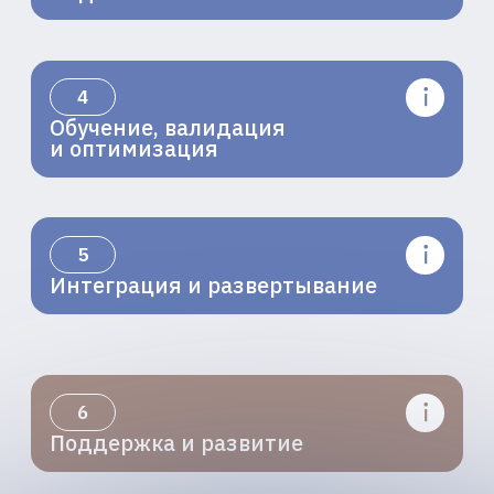
К2 НейроТех — специализированное
подразделение К2Тех,
сфокусированное на прикладных
решениях в области искусственного
интеллекта
и высокопроизводительных
вычислений (HPC)
О нас
Продукты
Новости
Контакты