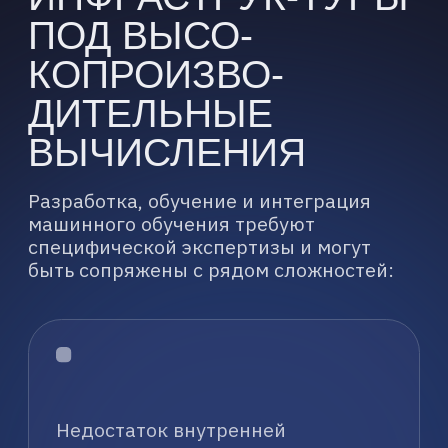
и подготовкой данных, что
критично для
производительности моделей.
Низкая точность и эффективность
моделей: разработанные модели
не достигают желаемых
показателей или требуют
постоянной доработки.
Сложности интеграции: трудности
с внедрением ML-моделей
в существующие бизнес-процессы
и ИТ-системы.