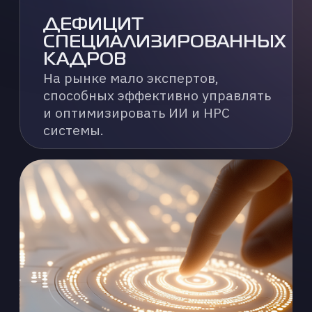
ИНТЕГРАЦИЯ
С СУЩЕСТВУЮЩЕЙ ИТ-
ИНФРАСТРУКТУРОЙ
Учёные тратят время
на технические задачи, вместо
того чтобы фокусироваться
на моделировании
и экспериментах
КОМПЛЕКСНЫЙ
ПОДХОД К ИИ
И HPC
ИНФРАСТРУКТУРЕ