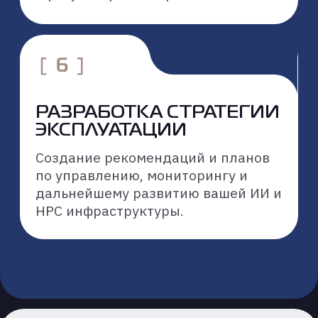
60+
вендоров-партнеров позволяют
нам бесшовно интегрировать
лучшие решения в вашу ИТ-
экосистему
СОБСТВЕННАЯ
ТЕХНОЛОГИЧЕСКАЯ
ПЛАТФОРМА
Наша собственная платформа
управления позволяет мгновенно
стартовать разработку
и эффективно масштабировать
ИИ-инициативы без сложной
интеграции систем