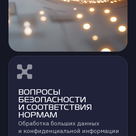
Мы предлагаем полный спектр услуг
по проектированию и разработке
инфраструктуры, которая обеспечит
надежную основу для ваших ИИ-
проектов:
ПРОЕКТИРОВАНИЕ
АРХИТЕКТУРЫ
Разработка масштабируемой
и отказоустойчивой архитектуры,
оптимальной для ваших задач
в области ИИ и HPC. Мы учитываем
как текущие потребности, так
и планы развития.