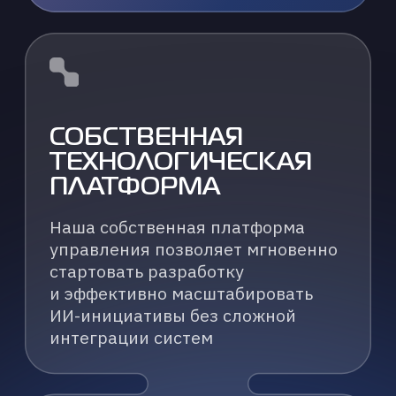
Услуги
ИИ-консалтинг
Работа с данными
Разработка решений
ИИ-инфраструктура
Обучение команд
Обучение руководителей
+7 (495) 797-85-84
info@k2.tech