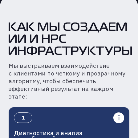
НАДЕЖНОСТЬ
И ПРИЗНАНИЕ
Имеем полный комплект
лицензий и допуск к работе
с критически важными системами.
Наше национальное признание
подтверждено наградами
в проектах ЦИПР и Global CIO
ЧЛЕНСТВО
В КЛЮЧЕВЫХ
АССОЦИАЦИЯХ
Являемся активными
участниками АЛРИИ и AI Global,