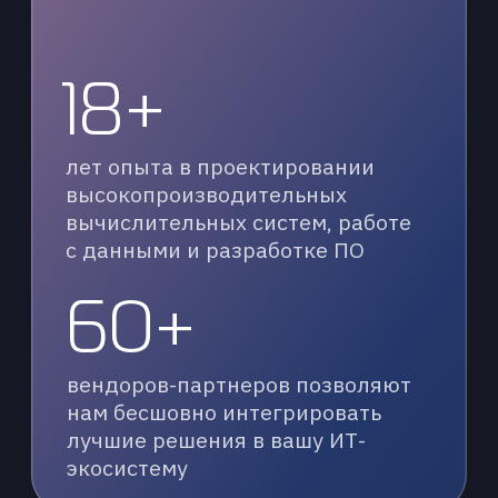
К2 НейроТех — специализированное
подразделение К2Тех,
сфокусированное на прикладных
решениях в области искусственного
интеллекта
и высокопроизводительных
вычислений (HPC)
О нас
Продукты
Новости
Контакты