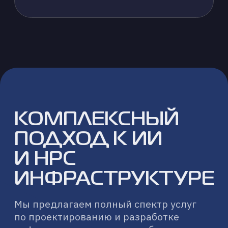
ИНТЕГРАЦИЯ
С СУЩЕСТВУЮЩЕЙ ИТ-
СРЕДОЙ
Обеспечение бесшовной
интеграции новых ИИ/HPC-систем с
вашей текущей корпоративной
инфраструктурой и данными.
ОБЕСПЕЧЕНИЕ
БЕЗОПАСНОСТИ
И СООТВЕТСТВИЯ
Внедрение комплексных решений
по информационной безопасности
и приведение инфраструктуры
в соответствие с отраслевыми
и регуляторными требованиями.