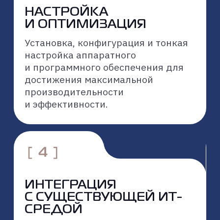
4
Тестирование и приемка
5
Постпроектное сопровождение
и развитие
ПОЧЕМУ
К2 НЕЙРОТЕХ
К2 НейроТех — подразделение К2Тех,
которое внедряет искусственный
интеллект. Мы сопровождаем компании
на всех этапах: от консалтинга