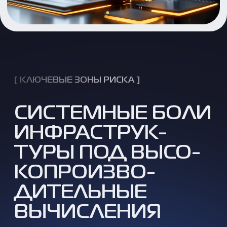
ВЫСОКИЕ ЗАТРАТЫ НА
СТАРТЕ
Инвестиции в мощное
оборудование и лицензии могут
быть значительными, что требует
тщательного планирования
бюджета.
СЛОЖНОСТЬ
ПРОЕКТИРОВАНИЯ
И МАСШТАБИРОВАНИЯ
Построение архитектуры,
способной расти вместе с вашими