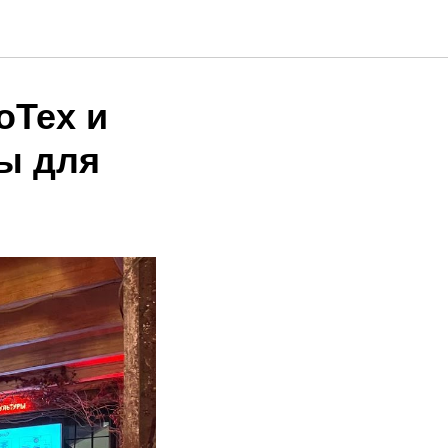
оТех и
ы для